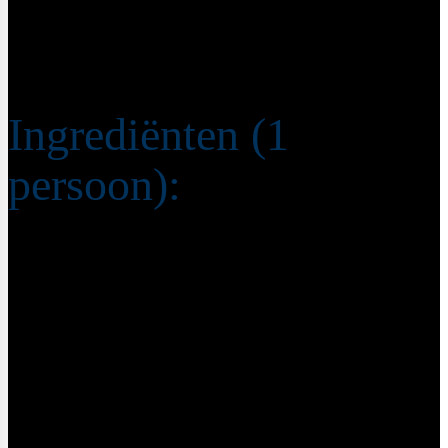
kappertjes
Ingrediënten (1
persoon):
1 grote ui, fijn gesneden
2 tenen knoflook, fijngesneden
4 ansjovis filets, fijngesneden
1 tl kappertjes
1 el tomatenpuree
1 grote tomaat, in blokjes
50 gram quinoa (droog gewicht)
120 gekookte cannellini bonen (uitgelekt)