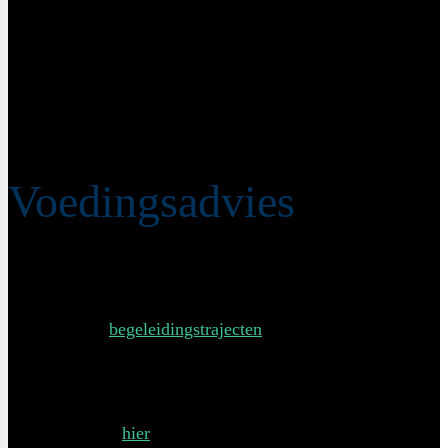
546 kcal
47,8 gram koolhydraten
30,9 gram eiwit
21,6 gram vet
18,2 gram vezels
Voedingsadvies
Voeding is maatwerk! Wil je weten welke voeding het
beste past bij jou lichaam en levensstijl? Ik bied
verschillende
begeleidingstrajecten
aan waarbij wij samen
gaan kijken naar jouw voedingsinname, trainingsplan,
ambities en doelstellingen. Wil je gewoonweg weten of je
gezond en volwaardig eet? Ook dan ben je meer dan
welkom. Maak
hier
een afspraak en kom langs bij mn