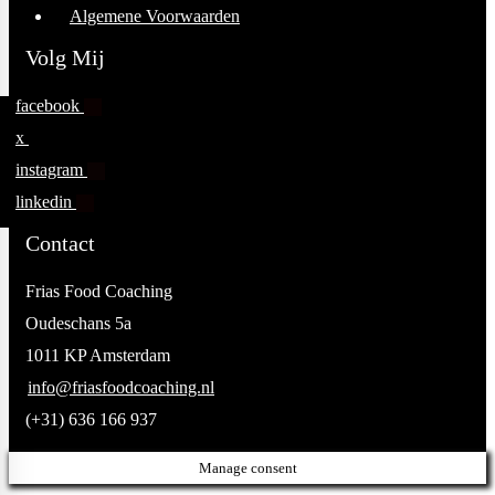
Algemene Voorwaarden
Volg Mij
facebook
x
instagram
linkedin
Contact
Frias Food Coaching
Oudeschans 5a
1011 KP Amsterdam
info@friasfoodcoaching.nl
(+31) 636 166 937
Manage consent