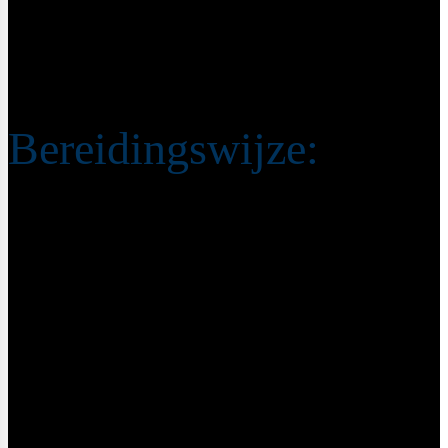
Grote hand spinazie
2 el parmezaanse kaas
Bereidingswijze:
Kook de quinoa volgens de aanwijzingen op de
verpakking
Verhit een scheutje zonnebloemolie in een wokpan en
bak de ui in 3 minuten glazig op middelhoog vuur.
Voeg vervolgens de ansjovis, knoflook en kappertjes
toe en bak nog eens 2 minuten.
Doe de tomatenpuree erbij en roerbak nogmaals 2
minuten. Gooi ten slotte de tomatenblokjes er bij en
bak 10 minuten op middelhoog vuur tot een smeuïge