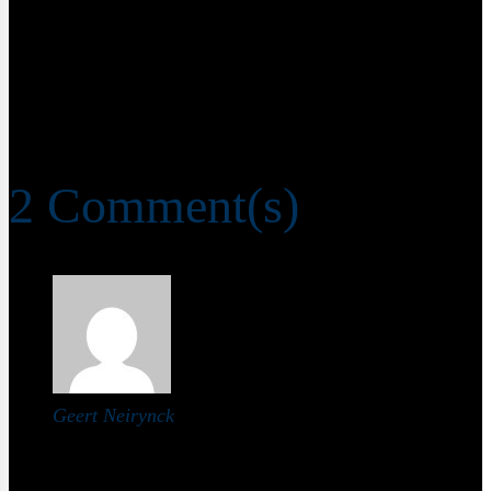
Roti kip met kousenband en kerrie
ei
september 02, 2021
2
Comment(s)
Geert Neirynck
Hallo, je schrijft in je recept dat het vegetarisch is,