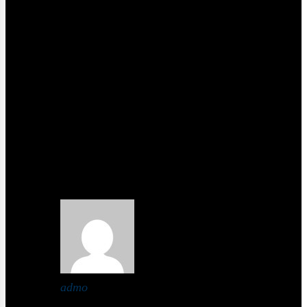
maar bij de ingrediënten staat ansjovis. Als
voedingsexpert zou je toch mogen weten dat een
vegetariër ook geen vis eet? Waardoor kan ik de
ansjovis vervangen? Kan je dan een aangepaste
voedingswaarde per persoon meegeven?
Alvast bedankt!
Verder heb ik wel al wat leuke recepten gelezen die
ik zeker zal proberen!
Groetjes
Geert
14 april 2020 at 15:08
admo