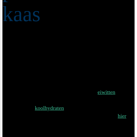
kaas
december 10, 2019
Op zoek naar een eenvoudig, snel te bereiden maar toch
superspannend gerecht? Probeer dit hartverwarmende
gerechtje met cannellini bonen en quinoa in de hoofdrol.
Geen vlees maar toch met alle belangrijke
eiwitten
die je
lichaam nodig heeft. Tevens is dit gerecht glutenvrij, alleen
maar gezonde
koolhydraten
en is het zelfs veganistisch te
maken door de kaas en ansjovis weg te laten. (Klik
hier
voor nog een glutenvrij gerecht). Vegan suggestie: vervang
de kaas voor edelgistvlokken en kies voor een extra lepel