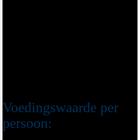
zoet-zoutige saus.
Meng de quinoa door de saus, net als de cannellini
bonen en de spinazie en roer een minuutje door
middelhoog vuur.
Breng op smaak. Met zout en peper en garneer met
de parmezaanse kaas of voor de veganisten wat
edelgistvlokken.
Serveer er wat extra groente bij om aan je dagtotaal
van 250 te komen!
Voedingswaarde per
persoon: