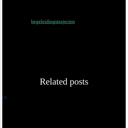
Voeding is maatwerk! Wil je weten welke voeding het
beste past bij jou lichaam en levensstijl? Ik bied
verschillende
begeleidingstrajecten
aan waarbij wij samen
gaan kijken naar jouw voedingsinname, trainingsplan,
ambities en doelstellingen. Bovenstaande ontbijt werkt
heel goed voor mij, maar dat wil niet zeggen dat ze ook
perfect voor jou werken. Maak een afspraak en kom langs!
Related posts
06
Recepten
Wat is het beste ontbijt voor het