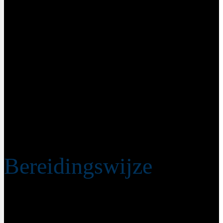
60 gram havermout
250 ml plantaardige melk (soja, haver, amandel)
15 gram walnoten
1 snufje kaneel
1/2 rijpe peer, in stukjes
1/2 banaan, in plakjes
Halve citroen
1 tl rozemarijn, fijngesneden
1 eetlepel agavesiroop
Olie om in te bakken
Bereidingswijze
Verhit een klein scheutje olie in een brede koekenpan
en voeg hier de agave siroop aan toe.