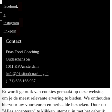
facebook
x
instagram
linkedin
Contact
Frias Food Coaching
Oudeschans 5a
1011 KP Amsterdam
info@friasfoodcoaching.nl
(+31) 636 166 937
Er wordt gebruik van cookies gemaakt op deze website,
om je de meest relevante ervaring te bieden. We onthouden
hiervoor uw voorkeuren en herhaalde bezoeken. Door op
"Alles accepteren" te klikken, stemt u in met het gebruik