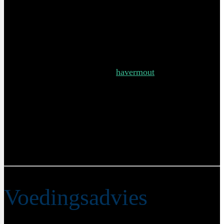
Bak de peer, banaan en rozemarijn en keer om als de
plakjes karameliseren. Laat dit ongeveer 6 minuten
op middelhoog vuur staan, onder af en toe roeren,
totdat het een bruin randje krijgt.
Besprenkel het fruit met een beetje citroensap.
Verwarm ondertussen de
havermout
in de
plantaardige melk en voeg de kaneel toe. Hoe langer
je de havermout kookt, hoe steviger deze wordt.
Serveer de havermoutpap met de gekarameliseerde
peer en rozemarijn in een mooi bakje en strooi er de
walnoten en eventueel nog wat kaneel over heen. Eet
smakelijk!
Voedingsadvies