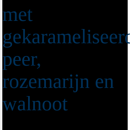
met
gekarameliseer
peer,
rozemarijn en
walnoot