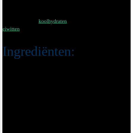
krokant, what else do you need? Deze snack is trouwens
ook heel lekker als topping op diverse gerechten. Veel
goede langzame
koolhydraten
, maar ook een flinke portie
eiwitten
, geschikt als snack voor of na het sporten.
Ingrediënten:
Voor 1 portie:
1 blik kikkererwten (400 gram)
1 grote teen knoflook, uitgeperst
1 el olijfolie
1 tl komijn
1 tl pimenton/gerookt paprika poeder
Bakplaat en bakpapier
Zout en peper