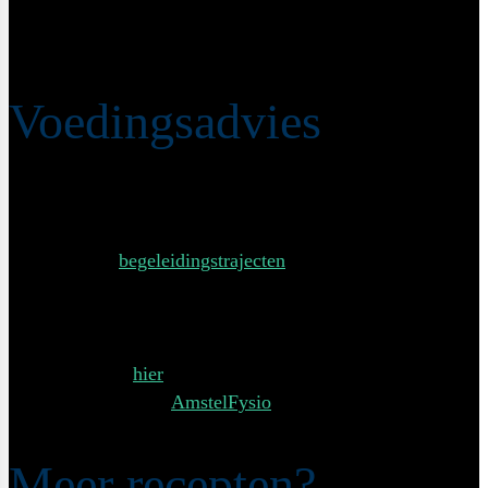
17 gram vezels
1,17 gram zout.
Voedingsadvies
Voeding is maatwerk! Wil je weten welke voeding het
beste past bij jou lichaam en levensstijl? Ik bied
verschillende
begeleidingstrajecten
aan waarbij wij samen
gaan kijken naar jouw voedingsinname, trainingsplan,
ambities en doelstellingen. Wil je gewoonweg weten of je
gezond en volwaardig eet? Ook dan ben je meer dan
welkom. Maak
hier
een afspraak en kom langs bij mijn
praktijkruimte in de
AmstelFysio
Health Club.
Meer recepten?