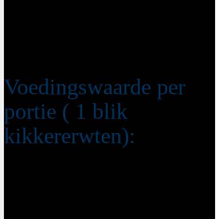
kamertemperatuur. Haal de bakplaat er pas uit als ze
niet meer warm zijn. Bewaar de kikkererwten in een
afsluitbaar bakje maar absoluut niet in de koelkast!
Het is ongeveer 3 dagen te bewaren.
Voedingswaarde per
portie ( 1 blik
kikkererwten):
395 kcal
36 gram koolhydraten
17 gram eiwit
16,5 gram vet waarvan