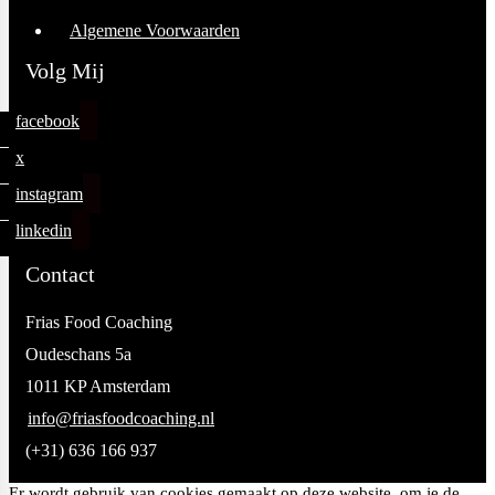
Algemene Voorwaarden
Volg Mij
facebook
x
instagram
linkedin
Contact
Frias Food Coaching
Oudeschans 5a
1011 KP Amsterdam
info@friasfoodcoaching.nl
(+31) 636 166 937
Er wordt gebruik van cookies gemaakt op deze website, om je de