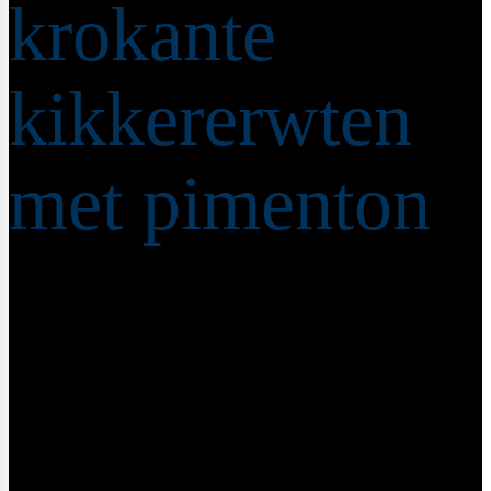
krokante
kikkererwten
met pimenton
december 28, 2019
Ben je opzoek naar een gezonde vullende snack die
goedkoop is, makkelijk te maken is en die je handig mee
kan nemen naar je werk? Dan zijn deze geroosterde
kikkererwten precies wat je zoekt. Rokerig, licht pittig en