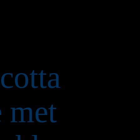
cotta
e met