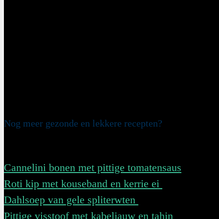
Koolhydraten: 15,4g
Vetten: 16,6g
Nog meer gezonde en lekkere recepten?
Cannelini bonen met pittige tomatensaus
Roti kip met kouseband en kerrie ei
Dahlsoep van gele spliterwten
Pittige visstoof met kabeljauw en tahin